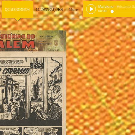
Marylene
-
Eduardo Santh
QUADRINHOS
ILUSTRAÇÕES
More
00:00